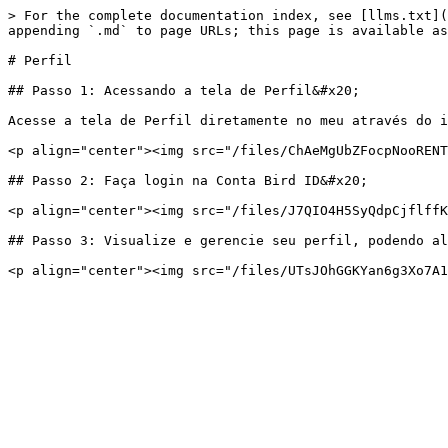
> For the complete documentation index, see [llms.txt](
appending `.md` to page URLs; this page is available as
# Perfil

## Passo 1: Acessando a tela de Perfil&#x20;

Acesse a tela de Perfil diretamente no meu através do i
<p align="center"><img src="/files/ChAeMgUbZFocpNooRENT
## Passo 2: Faça login na Conta Bird ID&#x20;

<p align="center"><img src="/files/J7QIO4H5SyQdpCjflffK
## Passo 3: Visualize e gerencie seu perfil, podendo al