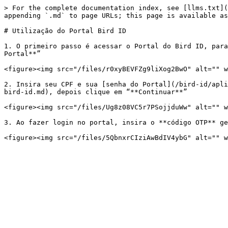
> For the complete documentation index, see [llms.txt](
appending `.md` to page URLs; this page is available as
# Utilização do Portal Bird ID

1. O primeiro passo é acessar o Portal do Bird ID, para
Portal**”

<figure><img src="/files/r0xyBEVFZg9liXog2BwO" alt="" w
2. Insira seu CPF e sua [senha do Portal](/bird-id/apli
bird-id.md), depois clique em “**Continuar**”

<figure><img src="/files/Ug8z08VC5r7PSojjduWw" alt="" w
3. Ao fazer login no portal, insira o **código OTP** ge