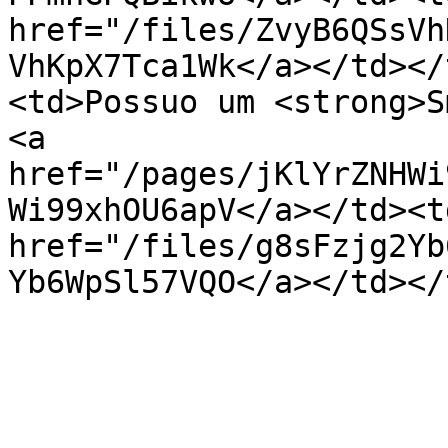
href="/files/ZvyB6QSsVh
VhKpX7Tca1Wk</a></td></
<td>Possuo um <strong>S
<a 
href="/pages/jKlYrZNHWi
Wi99xhOU6apV</a></td><td
href="/files/g8sFzjg2Yb