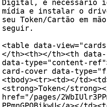
Digital, é necessário i
mídia e instalar o driv
seu Token/Cartão em mão
seguir.

<table data-view="cards
</th><th></th><th data-
data-type="content-ref"
card-cover data-type="f
<tbody><tr><td></td><td
<strong>Token</strong><
href="/pages/2WbIUlr3PP
PPmnGPQBikwU</a></td><td