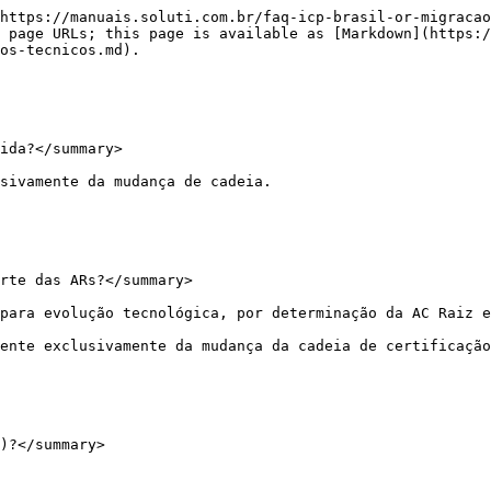
https://manuais.soluti.com.br/faq-icp-brasil-or-migracao
 page URLs; this page is available as [Markdown](https:/
os-tecnicos.md).

ida?</summary>

sivamente da mudança de cadeia.

rte das ARs?</summary>

para evolução tecnológica, por determinação da AC Raiz e
ente exclusivamente da mudança da cadeia de certificação
)?</summary>
