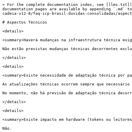
> For the complete documentation index, see [llms.txt](
documentation pages are available by appending `.md` to
cadeia-v12-8/faq-icp-brasil-duvidas-consolidadas/aspect
# Aspectos Técnicos

<details>

<summary>Haverá mudanças na infraestrutura técnica exig
Não estão previstas mudanças técnicas decorrentes exclu
</details>

<details>

<summary>Existe necessidade de adaptação técnica por pa
As atualizações técnicas ocorrem sempre que necessário 
No momento, não há previsão de adaptação técnica decorr
</details>

<details>

<summary>Existe impacto em hardware (tokens ou leitores
Não.
